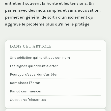
entretient souvent la honte et les tensions. En
parler, avec des mots simples et sans accusation,
permet en général de sortir d'un isolement qui
aggrave le problème plus qu'il ne le protège.
DANS CET ARTICLE
Une addiction qui ne dit pas son nom
Les signes qui doivent alerter
Pourquoi c'est si dur d'arrêter
Remplacer l'écran
Par où commencer
Questions fréquentes