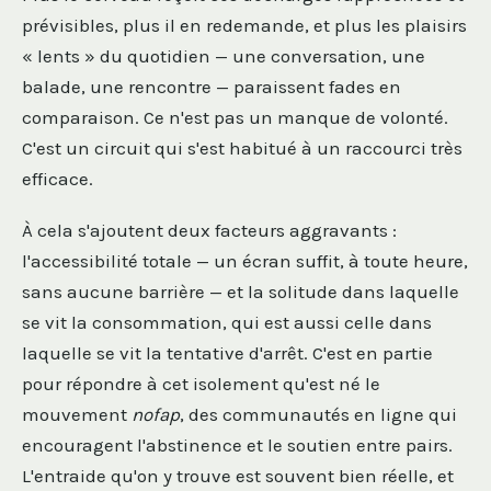
prévisibles, plus il en redemande, et plus les plaisirs
« lents » du quotidien — une conversation, une
balade, une rencontre — paraissent fades en
comparaison. Ce n'est pas un manque de volonté.
C'est un circuit qui s'est habitué à un raccourci très
efficace.
À cela s'ajoutent deux facteurs aggravants :
l'accessibilité totale — un écran suffit, à toute heure,
sans aucune barrière — et la solitude dans laquelle
se vit la consommation, qui est aussi celle dans
laquelle se vit la tentative d'arrêt. C'est en partie
pour répondre à cet isolement qu'est né le
mouvement
nofap
, des communautés en ligne qui
encouragent l'abstinence et le soutien entre pairs.
L'entraide qu'on y trouve est souvent bien réelle, et