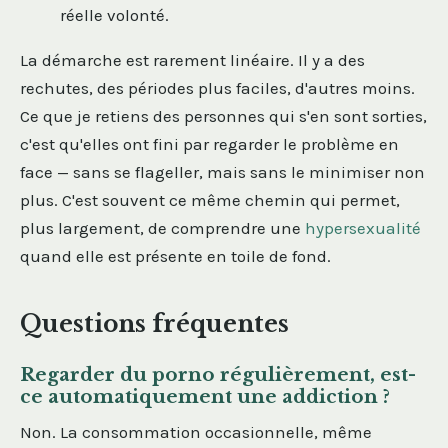
réelle volonté.
La démarche est rarement linéaire. Il y a des
rechutes, des périodes plus faciles, d'autres moins.
Ce que je retiens des personnes qui s'en sont sorties,
c'est qu'elles ont fini par regarder le problème en
face — sans se flageller, mais sans le minimiser non
plus. C'est souvent ce même chemin qui permet,
plus largement, de comprendre une
hypersexualité
quand elle est présente en toile de fond.
Questions fréquentes
Regarder du porno régulièrement, est-
ce automatiquement une addiction ?
Non. La consommation occasionnelle, même