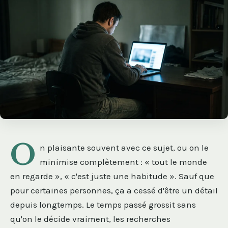
O
n plaisante souvent avec ce sujet, ou on le
minimise complètement : « tout le monde
en regarde », « c'est juste une habitude ». Sauf que
pour certaines personnes, ça a cessé d'être un détail
depuis longtemps. Le temps passé grossit sans
qu'on le décide vraiment, les recherches