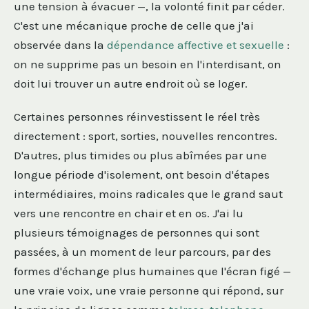
une tension à évacuer —, la volonté finit par céder.
C'est une mécanique proche de celle que j'ai
observée dans la
dépendance affective et sexuelle
:
on ne supprime pas un besoin en l'interdisant, on
doit lui trouver un autre endroit où se loger.
Certaines personnes réinvestissent le réel très
directement : sport, sorties, nouvelles rencontres.
D'autres, plus timides ou plus abîmées par une
longue période d'isolement, ont besoin d'étapes
intermédiaires, moins radicales que le grand saut
vers une rencontre en chair et en os. J'ai lu
plusieurs témoignages de personnes qui sont
passées, à un moment de leur parcours, par des
formes d'échange plus humaines que l'écran figé —
une vraie voix, une vraie personne qui répond, sur