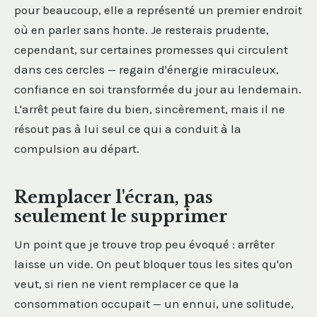
pour beaucoup, elle a représenté un premier endroit
où en parler sans honte. Je resterais prudente,
cependant, sur certaines promesses qui circulent
dans ces cercles — regain d'énergie miraculeux,
confiance en soi transformée du jour au lendemain.
L'arrêt peut faire du bien, sincèrement, mais il ne
résout pas à lui seul ce qui a conduit à la
compulsion au départ.
Remplacer l'écran, pas
seulement le supprimer
Un point que je trouve trop peu évoqué : arrêter
laisse un vide. On peut bloquer tous les sites qu'on
veut, si rien ne vient remplacer ce que la
consommation occupait — un ennui, une solitude,