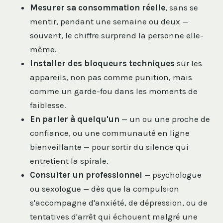
Mesurer sa consommation réelle
, sans se
mentir, pendant une semaine ou deux —
souvent, le chiffre surprend la personne elle-
même.
Installer des bloqueurs techniques
sur les
appareils, non pas comme punition, mais
comme un garde-fou dans les moments de
faiblesse.
En parler à quelqu'un
— un ou une proche de
confiance, ou une communauté en ligne
bienveillante — pour sortir du silence qui
entretient la spirale.
Consulter un professionnel
— psychologue
ou sexologue — dès que la compulsion
s'accompagne d'anxiété, de dépression, ou de
tentatives d'arrêt qui échouent malgré une