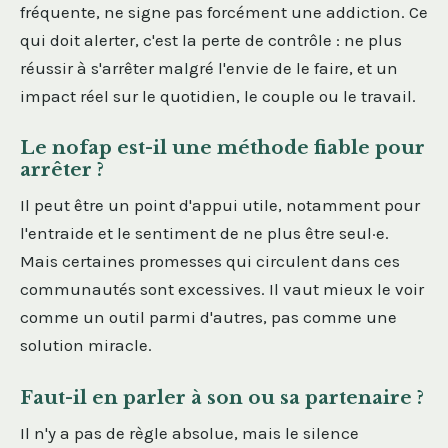
fréquente, ne signe pas forcément une addiction. Ce
qui doit alerter, c'est la perte de contrôle : ne plus
réussir à s'arrêter malgré l'envie de le faire, et un
impact réel sur le quotidien, le couple ou le travail.
Le nofap est-il une méthode fiable pour
arrêter ?
Il peut être un point d'appui utile, notamment pour
l'entraide et le sentiment de ne plus être seul·e.
Mais certaines promesses qui circulent dans ces
communautés sont excessives. Il vaut mieux le voir
comme un outil parmi d'autres, pas comme une
solution miracle.
Faut-il en parler à son ou sa partenaire ?
Il n'y a pas de règle absolue, mais le silence