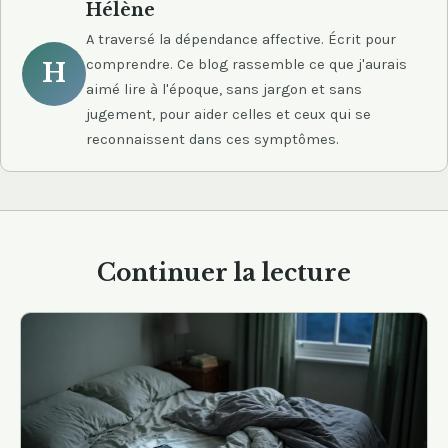
Hélène
A traversé la dépendance affective. Écrit pour
comprendre. Ce blog rassemble ce que j'aurais
H
aimé lire à l'époque, sans jargon et sans
jugement, pour aider celles et ceux qui se
reconnaissent dans ces symptômes.
Continuer la lecture