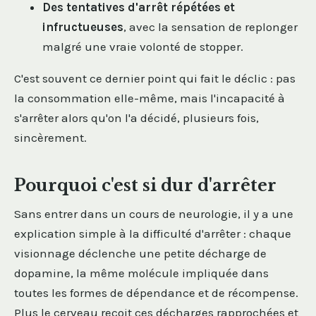
Des tentatives d'arrêt répétées et
infructueuses
, avec la sensation de replonger
malgré une vraie volonté de stopper.
C'est souvent ce dernier point qui fait le déclic : pas
la consommation elle-même, mais l'incapacité à
s'arrêter alors qu'on l'a décidé, plusieurs fois,
sincèrement.
Pourquoi c'est si dur d'arrêter
Sans entrer dans un cours de neurologie, il y a une
explication simple à la difficulté d'arrêter : chaque
visionnage déclenche une petite décharge de
dopamine, la même molécule impliquée dans
toutes les formes de dépendance et de récompense.
Plus le cerveau reçoit ces décharges rapprochées et