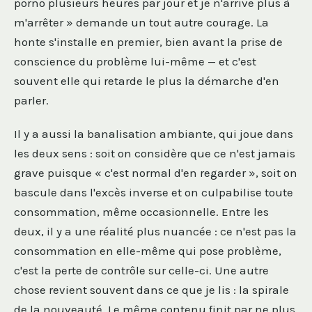
porno plusieurs heures par jour et je n'arrive plus à
m'arrêter » demande un tout autre courage. La
honte s'installe en premier, bien avant la prise de
conscience du problème lui-même — et c'est
souvent elle qui retarde le plus la démarche d'en
parler.
Il y a aussi la banalisation ambiante, qui joue dans
les deux sens : soit on considère que ce n'est jamais
grave puisque « c'est normal d'en regarder », soit on
bascule dans l'excès inverse et on culpabilise toute
consommation, même occasionnelle. Entre les
deux, il y a une réalité plus nuancée : ce n'est pas la
consommation en elle-même qui pose problème,
c'est la perte de contrôle sur celle-ci. Une autre
chose revient souvent dans ce que je lis : la spirale
de la nouveauté. Le même contenu finit par ne plus