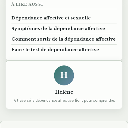
À LIRE AUSSI
Dépendance affective et sexuelle
Symptômes de la dépendance affective
Comment sortir de la dépendance affective
Faire le test de dépendance affective
H
Hélène
A traversé la dépendance affective. Écrit pour comprendre.