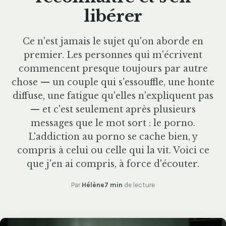
libérer
Ce n'est jamais le sujet qu'on aborde en
premier. Les personnes qui m'écrivent
commencent presque toujours par autre
chose — un couple qui s'essouffle, une honte
diffuse, une fatigue qu'elles n'expliquent pas
— et c'est seulement après plusieurs
messages que le mot sort : le porno.
L'addiction au porno se cache bien, y
compris à celui ou celle qui la vit. Voici ce
que j'en ai compris, à force d'écouter.
Par
Hélène
7 min
de lecture