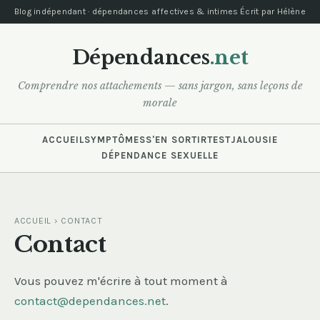
Blog indépendant · dépendances affectives & intimes
Écrit par Hélène
Dépendances
.net
Comprendre nos attachements — sans jargon, sans leçons de
morale
ACCUEIL
SYMPTÔMES
S'EN SORTIR
TEST
JALOUSIE
DÉPENDANCE SEXUELLE
ACCUEIL
› CONTACT
Contact
Vous pouvez m'écrire à tout moment à
contact@dependances.net
.