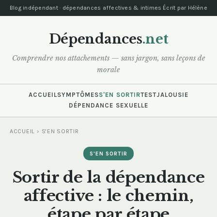
Blog indépendant · dépendances affectives & intimes
Écrit par Hélène
Dépendances
.net
Comprendre nos attachements — sans jargon, sans leçons de
morale
ACCUEIL
SYMPTÔMES
S'EN SORTIR
TEST
JALOUSIE
DÉPENDANCE SEXUELLE
ACCUEIL
›
S'EN SORTIR
S'EN SORTIR
Sortir de la dépendance
affective : le chemin,
étape par étape